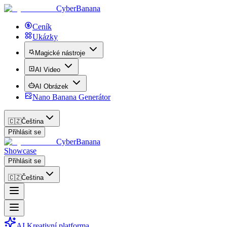
CyberBanana
Ceník
Ukázky
Magické nástroje
AI Video
AI Obrázek
Nano Banana Generátor
🇨🇿
Čeština
Přihlásit se
CyberBanana
Showcase
Přihlásit se
🇨🇿
Čeština
AI Kreativní platforma