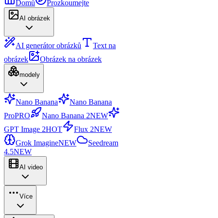
Domů
Prozkoumejte
AI obrázek
AI generátor obrázků
Text na
obrázek
Obrázek na obrázek
modely
Nano Banana
Nano Banana
Pro
PRO
Nano Banana 2
NEW
GPT Image 2
HOT
Flux 2
NEW
Grok Imagine
NEW
Seedream
4.5
NEW
AI video
Více