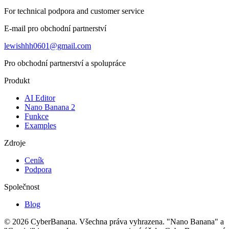
For technical podpora and customer service
E-mail pro obchodní partnerství
lewishhh0601@gmail.com
Pro obchodní partnerství a spolupráce
Produkt
AI Editor
Nano Banana 2
Funkce
Examples
Zdroje
Ceník
Podpora
Společnost
Blog
© 2026 CyberBanana. Všechna práva vyhrazena. "Nano Banana" a