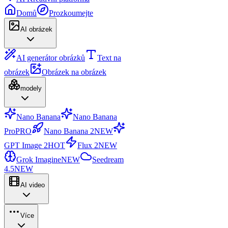
Domů
Prozkoumejte
AI obrázek
AI generátor obrázků
Text na
obrázek
Obrázek na obrázek
modely
Nano Banana
Nano Banana
Pro
PRO
Nano Banana 2
NEW
GPT Image 2
HOT
Flux 2
NEW
Grok Imagine
NEW
Seedream
4.5
NEW
AI video
Více