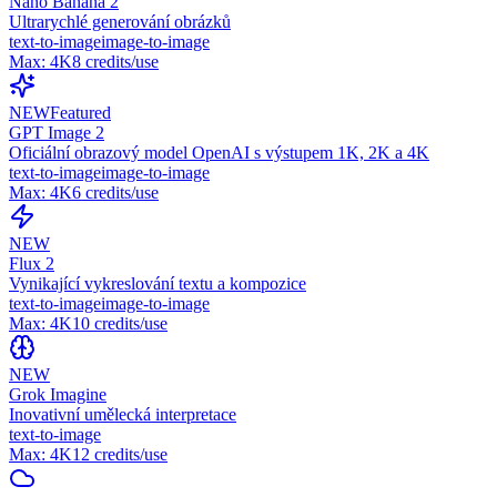
Nano Banana 2
Ultrarychlé generování obrázků
text-to-image
image-to-image
Max:
4K
8
credits/use
NEW
Featured
GPT Image 2
Oficiální obrazový model OpenAI s výstupem 1K, 2K a 4K
text-to-image
image-to-image
Max:
4K
6
credits/use
NEW
Flux 2
Vynikající vykreslování textu a kompozice
text-to-image
image-to-image
Max:
4K
10
credits/use
NEW
Grok Imagine
Inovativní umělecká interpretace
text-to-image
Max:
4K
12
credits/use