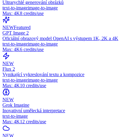
Ultrarychlé generování obrázků
text-to-image
image-to-image
Max:
4K
8
credits/use
NEW
Featured
GPT Image 2
Oficiální obrazový model OpenAI s výstupem 1K, 2K a 4K
text-to-image
image-to-image
Max:
4K
6
credits/use
NEW
Flux 2
Vynikající vykreslování textu a kompozice
text-to-image
image-to-image
Max:
4K
10
credits/use
NEW
Grok Imagine
Inovativní umělecká interpretace
text-to-image
Max:
4K
12
credits/use
NEW