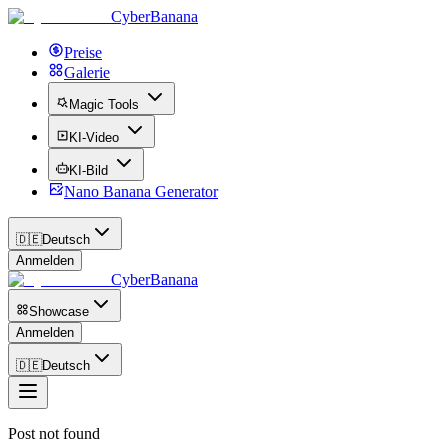
CyberBanana
Preise
Galerie
Magic Tools
KI-Video
KI-Bild
Nano Banana Generator
🇩🇪
Deutsch
Anmelden
CyberBanana
Showcase
Anmelden
🇩🇪
Deutsch
Post not found