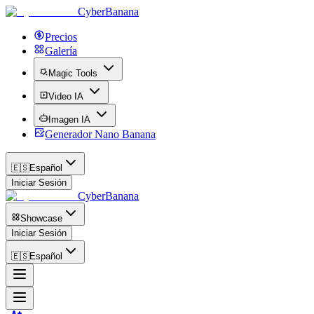
CyberBanana
Precios
Galería
Magic Tools
Video IA
Imagen IA
Generador Nano Banana
🇪🇸
Español
Iniciar Sesión
CyberBanana
Showcase
Iniciar Sesión
🇪🇸
Español