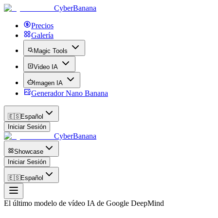
CyberBanana
Precios
Galería
Magic Tools
Video IA
Imagen IA
Generador Nano Banana
🇪🇸
Español
Iniciar Sesión
CyberBanana
Showcase
Iniciar Sesión
🇪🇸
Español
El último modelo de vídeo IA de Google DeepMind