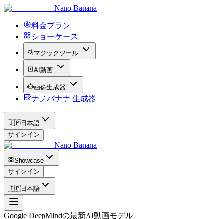
Nano Banana
料金プラン
ショーケース
マジックツール
AI動画
画像生成器
ナノバナナ 生成器
🇯🇵
日本語
サインイン
Nano Banana
Showcase
サインイン
🇯🇵
日本語
Google DeepMindの最新AI動画モデル