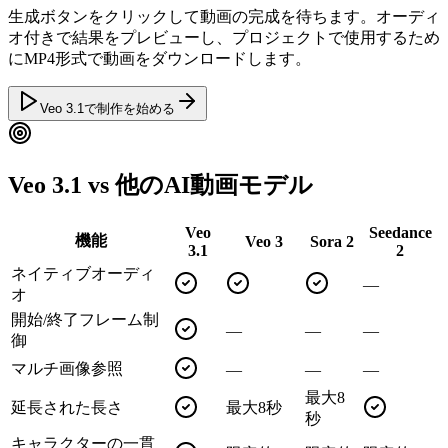
生成ボタンをクリックして動画の完成を待ちます。オーディ
オ付きで結果をプレビューし、プロジェクトで使用するため
にMP4形式で動画をダウンロードします。
Veo 3.1で制作を始める
Veo 3.1 vs 他のAI動画モデル
Veo
Seedance
機能
Veo 3
Sora 2
3.1
2
ネイティブオーディ
—
オ
開始/終了フレーム制
—
—
—
御
マルチ画像参照
—
—
—
最大8
延長された長さ
最大8秒
秒
キャラクターの一貫