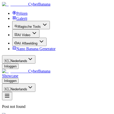
CyberBanana
Prijzen
Galerij
Magische Tools
AI Video
AI Afbeelding
Nano Banana Generator
🇳🇱
Nederlands
Inloggen
CyberBanana
Showcase
Inloggen
🇳🇱
Nederlands
Post not found