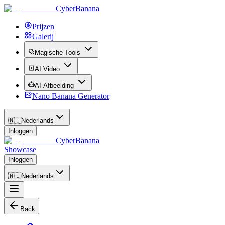
CyberBanana
Prijzen
Galerij
Magische Tools
AI Video
AI Afbeelding
Nano Banana Generator
🇳🇱
Nederlands
Inloggen
CyberBanana
Showcase
Inloggen
🇳🇱
Nederlands
Back