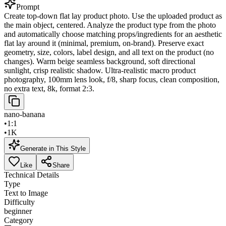
Prompt
Create top-down flat lay product photo. Use the uploaded product as
the main object, centered. Analyze the product type from the photo
and automatically choose matching props/ingredients for an aesthetic
flat lay around it (minimal, premium, on-brand). Preserve exact
geometry, size, colors, label design, and all text on the product (no
changes). Warm beige seamless background, soft directional
sunlight, crisp realistic shadow. Ultra-realistic macro product
photography, 100mm lens look, f/8, sharp focus, clean composition,
no extra text, 8k, format 2:3.
nano-banana
•
1:1
•
1K
Generate in This Style
Like
Share
Technical Details
Type
Text to Image
Difficulty
beginner
Category