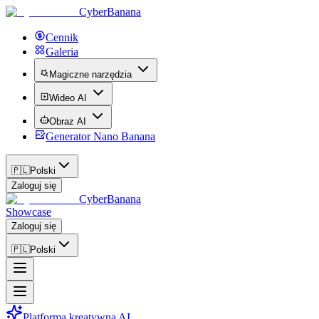
CyberBanana
Cennik
Galeria
Magiczne narzędzia
Wideo AI
Obraz AI
Generator Nano Banana
🇵🇱
Polski
Zaloguj się
CyberBanana
Showcase
Zaloguj się
🇵🇱
Polski
Platforma kreatywna AI