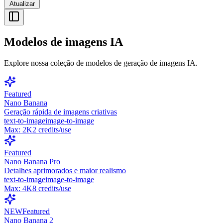
Atualizar
Modelos de imagens IA
Explore nossa coleção de modelos de geração de imagens IA.
Featured
Nano Banana
Geração rápida de imagens criativas
text-to-image
image-to-image
Max:
2K
2
credits/use
Featured
Nano Banana Pro
Detalhes aprimorados e maior realismo
text-to-image
image-to-image
Max:
4K
8
credits/use
NEW
Featured
Nano Banana 2