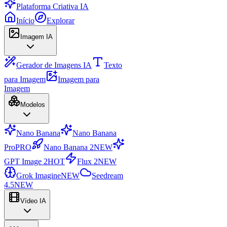
Plataforma Criativa IA
Início
Explorar
Imagem IA
Gerador de Imagens IA
Texto
para Imagem
Imagem para
Imagem
Modelos
Nano Banana
Nano Banana
Pro
PRO
Nano Banana 2
NEW
GPT Image 2
HOT
Flux 2
NEW
Grok Imagine
NEW
Seedream
4.5
NEW
Vídeo IA