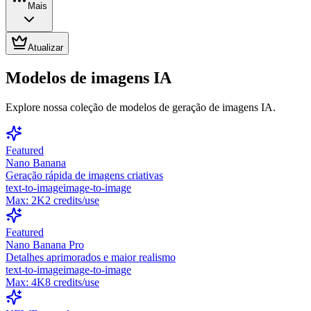
Mais
Atualizar
Modelos de imagens IA
Explore nossa coleção de modelos de geração de imagens IA.
Featured
Nano Banana
Geração rápida de imagens criativas
text-to-image
image-to-image
Max:
2K
2
credits/use
Featured
Nano Banana Pro
Detalhes aprimorados e maior realismo
text-to-image
image-to-image
Max:
4K
8
credits/use