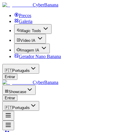
CyberBanana
Preços
Galeria
Magic Tools
Vídeo IA
Imagem IA
Gerador Nano Banana
🇵🇹
Português
Entrar
CyberBanana
Showcase
Entrar
🇵🇹
Português