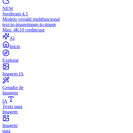
NEW
Seedream 4.5
Modelo versátil multifuncional
text-to-image
image-to-image
Max:
4K
10
credits/use
AI
Início
Explorar
Imagem IA
Gerador de
Imagens
IA
Texto para
Imagem
Imagem
para