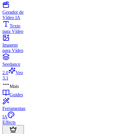
Gerador de
Vídeo IA
Texto
para Vídeo
Imagem
para Vídeo
Seedance
2.0
Veo
3.1
Mais
Guides
Ferramentas
IA
Effects