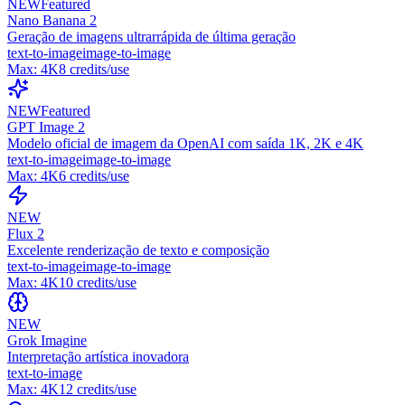
NEW
Featured
Nano Banana 2
Geração de imagens ultrarrápida de última geração
text-to-image
image-to-image
Max:
4K
8
credits/use
NEW
Featured
GPT Image 2
Modelo oficial de imagem da OpenAI com saída 1K, 2K e 4K
text-to-image
image-to-image
Max:
4K
6
credits/use
NEW
Flux 2
Excelente renderização de texto e composição
text-to-image
image-to-image
Max:
4K
10
credits/use
NEW
Grok Imagine
Interpretação artística inovadora
text-to-image
Max:
4K
12
credits/use