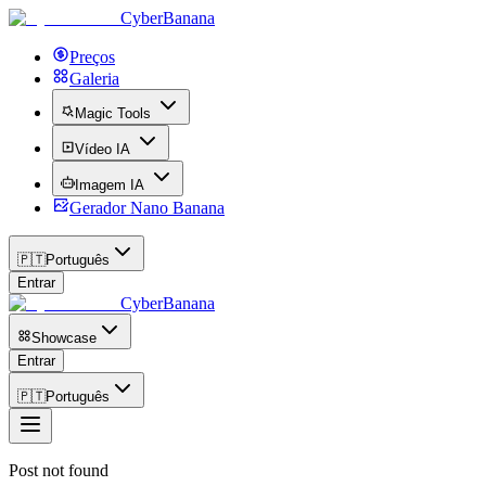
CyberBanana
Preços
Galeria
Magic Tools
Vídeo IA
Imagem IA
Gerador Nano Banana
🇵🇹
Português
Entrar
CyberBanana
Showcase
Entrar
🇵🇹
Português
Post not found