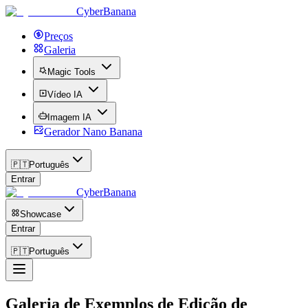
CyberBanana
Preços
Galeria
Magic Tools
Vídeo IA
Imagem IA
Gerador Nano Banana
🇵🇹
Português
Entrar
CyberBanana
Showcase
Entrar
🇵🇹
Português
Galeria de Exemplos de Edição de