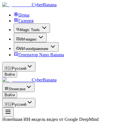
CyberBanana
Цены
Галерея
Magic Tools
ИИ-видео
ИИ-изображение
Генератор Nano Banana
🇷🇺
Русский
Войти
CyberBanana
Showcase
Войти
🇷🇺
Русский
Новейшая ИИ-модель видео от Google DeepMind