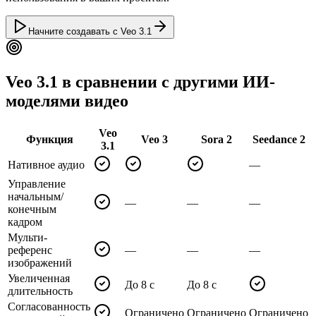
Начните создавать с Veo 3.1
Veo 3.1 в сравнении с другими ИИ-
моделями видео
Veo
Функция
Veo 3
Sora 2
Seedance 2
3.1
Нативное аудио
—
Управление
начальным/
—
—
—
конечным
кадром
Мульти-
референс
—
—
—
изображений
Увеличенная
До 8 с
До 8 с
длительность
Согласованность
Ограничено
Ограничено
Ограничено