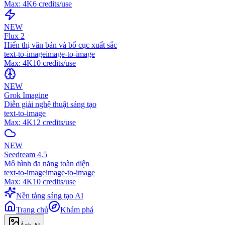
Max:
4K
6
credits/use
NEW
Flux 2
Hiển thị văn bản và bố cục xuất sắc
text-to-image
image-to-image
Max:
4K
10
credits/use
NEW
Grok Imagine
Diễn giải nghệ thuật sáng tạo
text-to-image
Max:
4K
12
credits/use
NEW
Seedream 4.5
Mô hình đa năng toàn diện
text-to-image
image-to-image
Max:
4K
10
credits/use
Nền tảng sáng tạo AI
Trang chủ
Khám phá