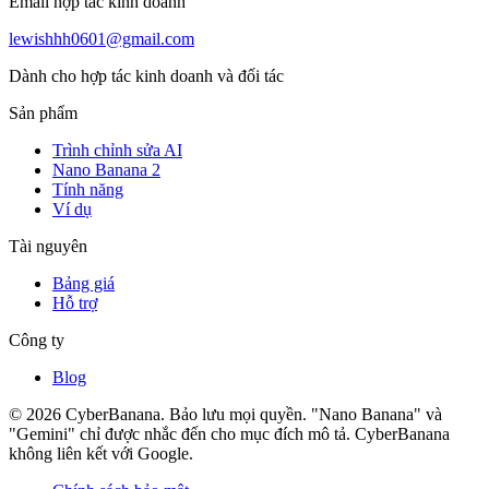
Email hợp tác kinh doanh
lewishhh0601@gmail.com
Dành cho hợp tác kinh doanh và đối tác
Sản phẩm
Trình chỉnh sửa AI
Nano Banana 2
Tính năng
Ví dụ
Tài nguyên
Bảng giá
Hỗ trợ
Công ty
Blog
© 2026 CyberBanana. Bảo lưu mọi quyền. "Nano Banana" và
"Gemini" chỉ được nhắc đến cho mục đích mô tả. CyberBanana
không liên kết với Google.