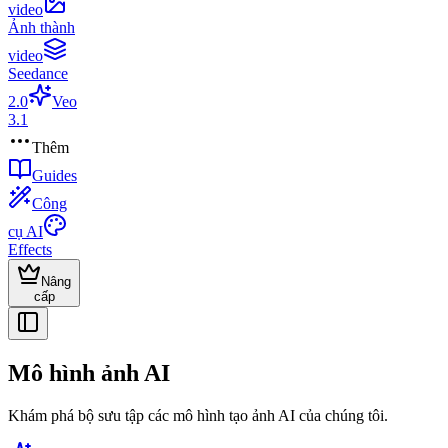
video
Ảnh thành
video
Seedance
2.0
Veo
3.1
Thêm
Guides
Công
cụ AI
Effects
Nâng
cấp
Mô hình ảnh AI
Khám phá bộ sưu tập các mô hình tạo ảnh AI của chúng tôi.