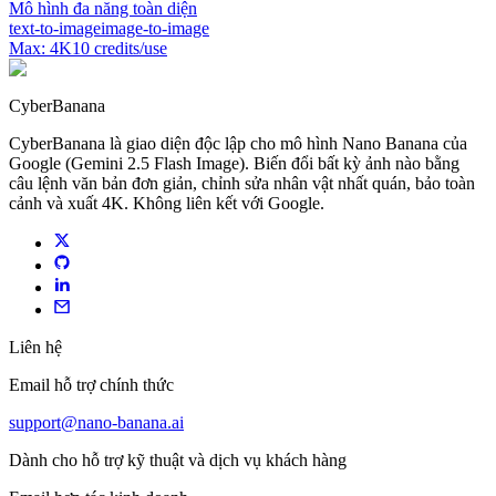
Mô hình đa năng toàn diện
text-to-image
image-to-image
Max:
4K
10
credits/use
CyberBanana
CyberBanana là giao diện độc lập cho mô hình Nano Banana của
Google (Gemini 2.5 Flash Image). Biến đổi bất kỳ ảnh nào bằng
câu lệnh văn bản đơn giản, chỉnh sửa nhân vật nhất quán, bảo toàn
cảnh và xuất 4K. Không liên kết với Google.
Liên hệ
Email hỗ trợ chính thức
support@nano-banana.ai
Dành cho hỗ trợ kỹ thuật và dịch vụ khách hàng