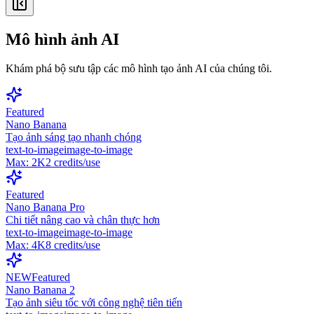
Mô hình ảnh AI
Khám phá bộ sưu tập các mô hình tạo ảnh AI của chúng tôi.
Featured
Nano Banana
Tạo ảnh sáng tạo nhanh chóng
text-to-image
image-to-image
Max:
2K
2
credits/use
Featured
Nano Banana Pro
Chi tiết nâng cao và chân thực hơn
text-to-image
image-to-image
Max:
4K
8
credits/use
NEW
Featured
Nano Banana 2
Tạo ảnh siêu tốc với công nghệ tiên tiến