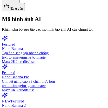
Nâng cấp
Mô hình ảnh AI
Khám phá bộ sưu tập các mô hình tạo ảnh AI của chúng tôi.
Featured
Nano Banana
Tạo ảnh sáng tạo nhanh chóng
text-to-image
image-to-image
Max:
2K
2
credits/use
Featured
Nano Banana Pro
Chi tiết nâng cao và chân thực hơn
text-to-image
image-to-image
Max:
4K
8
credits/use
NEW
Featured
Nano Banana 2