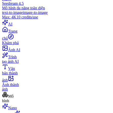
Seedream 4.5
Mô hình đa năng toàn diện
text-to-image
image-to-image
Max:
4K
10
credits/use
AI
Trang
chủ
Khám phá
Ảnh AI
Trình
tạo ảnh AI
Văn
bản thành
ảnh
Ảnh thành
ảnh
Mô
hình
Nano