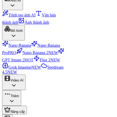
Ảnh AI
Trình tạo ảnh AI
Văn bản
thành ảnh
Ảnh thành ảnh
Mô hình
Nano Banana
Nano Banana
Pro
PRO
Nano Banana 2
NEW
GPT Image 2
HOT
Flux 2
NEW
Grok Imagine
NEW
Seedream
4.5
NEW
Video AI
Thêm
Nâng cấp