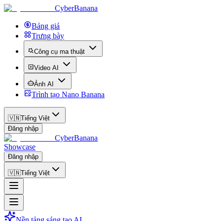
CyberBanana
Bảng giá
Trưng bày
Công cụ ma thuật
Video AI
Ảnh AI
Trình tạo Nano Banana
🇻🇳
Tiếng Việt
Đăng nhập
CyberBanana
Showcase
Đăng nhập
🇻🇳
Tiếng Việt
Nền tảng sáng tạo AI