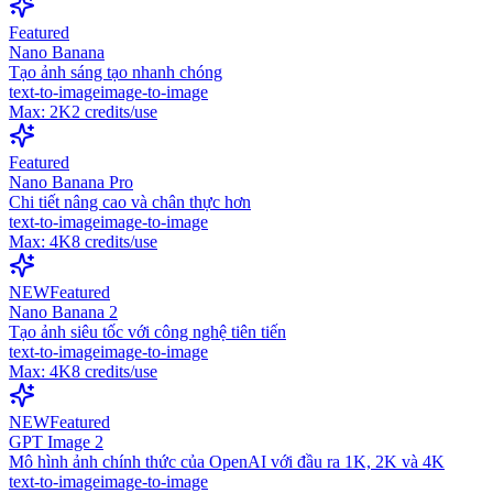
Featured
Nano Banana
Tạo ảnh sáng tạo nhanh chóng
text-to-image
image-to-image
Max:
2K
2
credits/use
Featured
Nano Banana Pro
Chi tiết nâng cao và chân thực hơn
text-to-image
image-to-image
Max:
4K
8
credits/use
NEW
Featured
Nano Banana 2
Tạo ảnh siêu tốc với công nghệ tiên tiến
text-to-image
image-to-image
Max:
4K
8
credits/use
NEW
Featured
GPT Image 2
Mô hình ảnh chính thức của OpenAI với đầu ra 1K, 2K và 4K
text-to-image
image-to-image