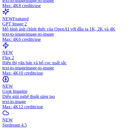
text-to-image
image-to-image
Max:
4K
8
credits/use
NEW
Featured
GPT Image 2
Mô hình ảnh chính thức của OpenAI với đầu ra 1K, 2K và 4K
text-to-image
image-to-image
Max:
4K
6
credits/use
NEW
Flux 2
Hiển thị văn bản và bố cục xuất sắc
text-to-image
image-to-image
Max:
4K
10
credits/use
NEW
Grok Imagine
Diễn giải nghệ thuật sáng tạo
text-to-image
Max:
4K
12
credits/use
NEW
Seedream 4.5