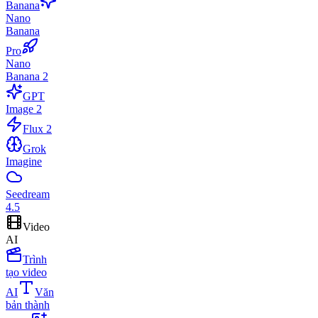
Banana
Nano
Banana
Pro
Nano
Banana 2
GPT
Image 2
Flux 2
Grok
Imagine
Seedream
4.5
Video
AI
Trình
tạo video
AI
Văn
bản thành