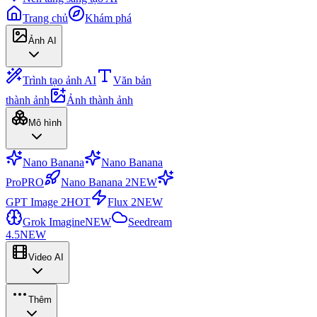
Trang chủ
Khám phá
Ảnh AI
Trình tạo ảnh AI
Văn bản
thành ảnh
Ảnh thành ảnh
Mô hình
Nano Banana
Nano Banana
Pro
PRO
Nano Banana 2
NEW
GPT Image 2
HOT
Flux 2
NEW
Grok Imagine
NEW
Seedream
4.5
NEW
Video AI
Thêm