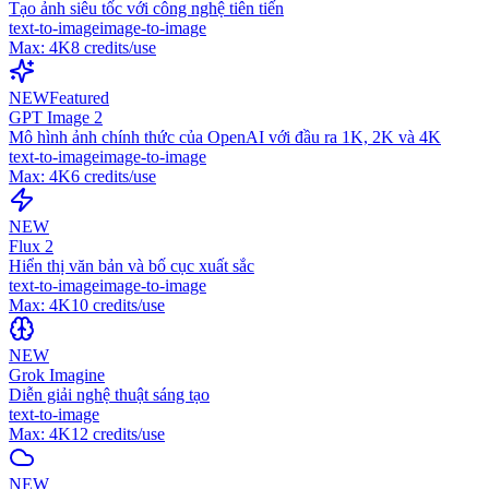
Tạo ảnh siêu tốc với công nghệ tiên tiến
text-to-image
image-to-image
Max:
4K
8
credits/use
NEW
Featured
GPT Image 2
Mô hình ảnh chính thức của OpenAI với đầu ra 1K, 2K và 4K
text-to-image
image-to-image
Max:
4K
6
credits/use
NEW
Flux 2
Hiển thị văn bản và bố cục xuất sắc
text-to-image
image-to-image
Max:
4K
10
credits/use
NEW
Grok Imagine
Diễn giải nghệ thuật sáng tạo
text-to-image
Max:
4K
12
credits/use
NEW