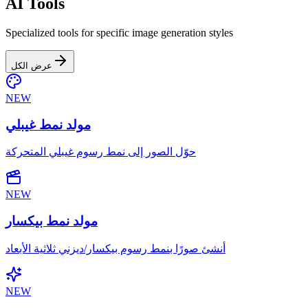
AI Tools
Specialized tools for specific image generation styles
عرض الكل
NEW
مولد نمط غيبلي
حوّل الصور إلى نمط رسوم غيبلي المتحركة
NEW
مولد نمط بيكسار
أنشئ صورًا بنمط رسوم بيكسار/ديزني ثلاثية الأبعاد
NEW