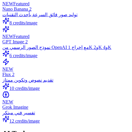
NEW
Featured
Nano Banana 2
توليد صور فائق السرعة بأحدث التقنيات
8
credits/image
NEW
Featured
GPT Image 2
نموذج الصور الرسمي من OpenAI مع إخراج 1K و2K و4K
6
credits/image
NEW
Flux 2
تقديم نصوص وتكوين ممتاز
10
credits/image
NEW
Grok Imagine
تفسير فني مبتكر
12
credits/image