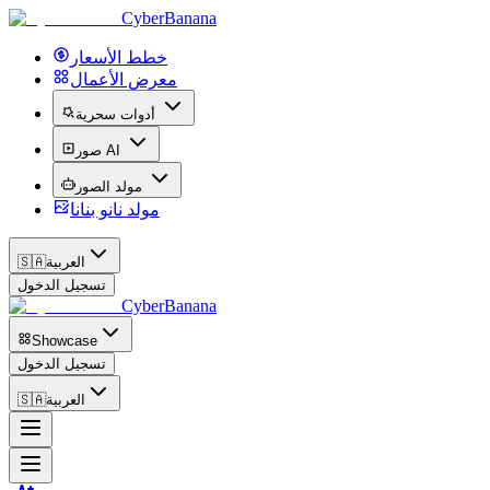
CyberBanana
خطط الأسعار
معرض الأعمال
أدوات سحرية
صور AI
مولد الصور
مولد نانو بنانا
العربية
🇸🇦
تسجيل الدخول
CyberBanana
Showcase
تسجيل الدخول
العربية
🇸🇦