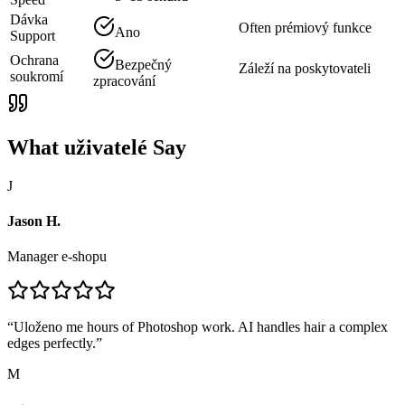
Dávka
Often prémiový funkce
Ano
Support
Ochrana
Bezpečný
Záleží na poskytovateli
soukromí
zpracování
What uživatelé Say
J
Jason H.
Manager e-shopu
“
Uloženo me hours of Photoshop work. AI handles hair a complex
edges perfectly.
”
M