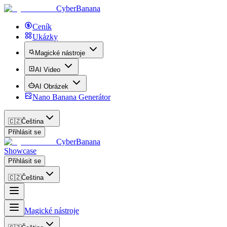
CyberBanana
Ceník
Ukázky
Magické nástroje
AI Video
AI Obrázek
Nano Banana Generátor
🇨🇿
Čeština
Přihlásit se
CyberBanana
Showcase
Přihlásit se
🇨🇿
Čeština
Magické nástroje