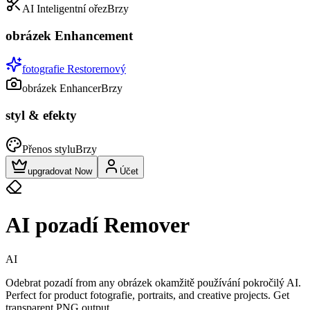
AI Inteligentní ořez
Brzy
obrázek Enhancement
fotografie Restorer
nový
obrázek Enhancer
Brzy
styl & efekty
Přenos stylu
Brzy
upgradovat Now
Účet
AI pozadí Remover
AI
Odebrat pozadí from any obrázek okamžitě používání pokročilý AI.
Perfect for product fotografie, portraits, and creative projects. Get
transparent PNG output.