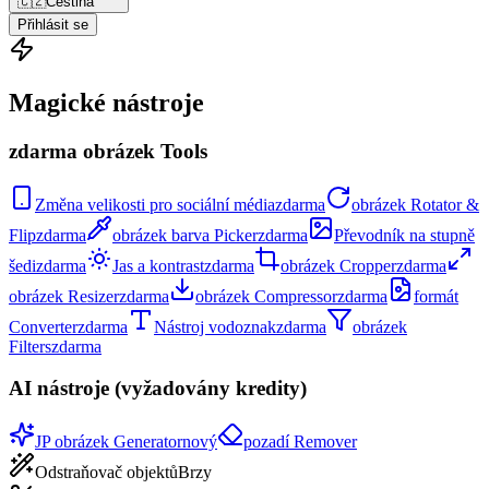
🇨🇿
Čeština
Přihlásit se
Magické nástroje
zdarma obrázek Tools
Změna velikosti pro sociální média
zdarma
obrázek Rotator &
Flip
zdarma
obrázek barva Picker
zdarma
Převodník na stupně
šedi
zdarma
Jas a kontrast
zdarma
obrázek Cropper
zdarma
obrázek Resizer
zdarma
obrázek Compressor
zdarma
formát
Converter
zdarma
Nástroj vodoznak
zdarma
obrázek
Filters
zdarma
AI nástroje (vyžadovány kredity)
JP obrázek Generator
nový
pozadí Remover
Odstraňovač objektů
Brzy