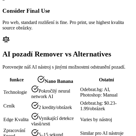
Consider Final Use
Pro web, standard rozlišení is fine. Pro print, use highest kvalita
source obrázky.
AI pozadí Remover vs Alternatives
Porovnejte náš AI nástroj s jinými možnostmi odstranění pozadí.
funkce
Ostatní
Nano Banana
Odebrat.bg: AI,
Pokročilý neural
Technologie
Photoshop: Manual
network AI
Odebrat.bg: $0.23-
Ceník
2 kredity/obrázek
1.99/obrázek
Vynikající detekce
Edge Kvalita
Varies by nástroj
vlasů/srsti
Zpracování
Similar pro AI nástroje
5–15 sekund
Speed