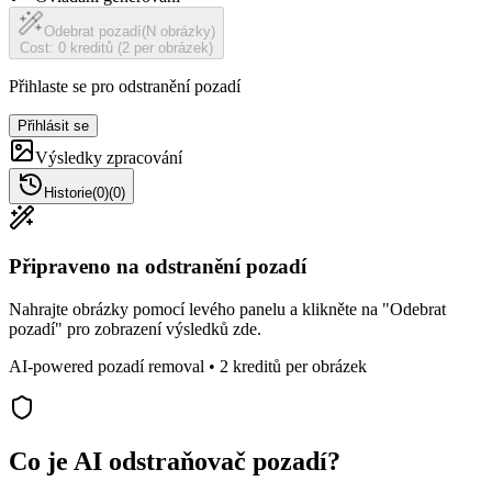
Odebrat pozadí
(N obrázky)
Cost: 0 kreditů (2 per obrázek)
Přihlaste se pro odstranění pozadí
Přihlásit se
Výsledky zpracování
Historie
(
0
)
(
0
)
Připraveno na odstranění pozadí
Nahrajte obrázky pomocí levého panelu a klikněte na "Odebrat
pozadí" pro zobrazení výsledků zde.
AI-powered pozadí removal • 2 kreditů per obrázek
Co je AI odstraňovač pozadí?