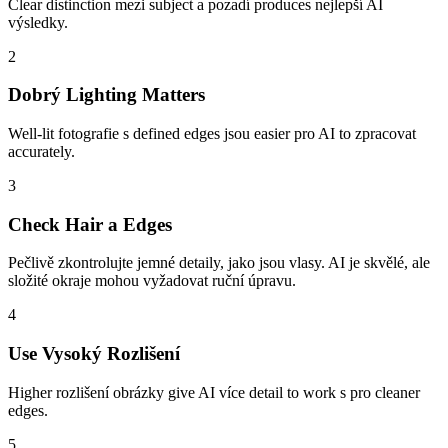
Clear distinction mezi subject a pozadí produces nejlepší AI
výsledky.
2
Dobrý Lighting Matters
Well-lit fotografie s defined edges jsou easier pro AI to zpracovat
accurately.
3
Check Hair a Edges
Pečlivě zkontrolujte jemné detaily, jako jsou vlasy. AI je skvělé, ale
složité okraje mohou vyžadovat ruční úpravu.
4
Use Vysoký Rozlišení
Higher rozlišení obrázky give AI více detail to work s pro cleaner
edges.
5