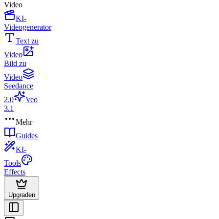
Video
KI-
Videogenerator
Text zu
Video
Bild zu
Video
Seedance
2.0
Veo
3.1
Mehr
Guides
KI-
Tools
Effects
Upgraden