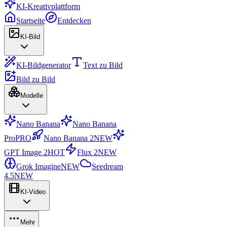
KI-Kreativplattform
Startseite
Entdecken
KI-Bild
KI-Bildgenerator
Text zu Bild
Bild zu Bild
Modelle
Nano Banana
Nano Banana
Pro
PRO
Nano Banana 2
NEW
GPT Image 2
HOT
Flux 2
NEW
Grok Imagine
NEW
Seedream
4.5
NEW
KI-Video
Mehr