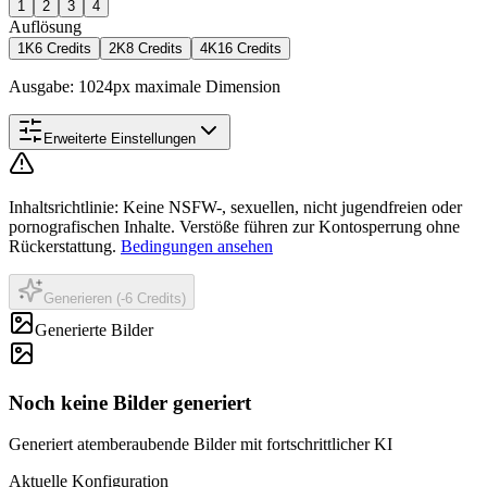
1
2
3
4
Auflösung
1K
6 Credits
2K
8 Credits
4K
16 Credits
Ausgabe: 1024px maximale Dimension
Erweiterte Einstellungen
Inhaltsrichtlinie
:
Keine NSFW-, sexuellen, nicht jugendfreien oder
pornografischen Inhalte. Verstöße führen zur Kontosperrung ohne
Rückerstattung.
Bedingungen ansehen
Generieren (-6 Credits)
Generierte Bilder
Noch keine Bilder generiert
Generiert atemberaubende Bilder mit fortschrittlicher KI
Aktuelle Konfiguration