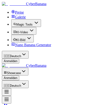
CyberBanana
Preise
Galerie
Magic Tools
KI-Video
KI-Bild
Nano Banana Generator
🇩🇪
Deutsch
Anmelden
CyberBanana
Showcase
Anmelden
🇩🇪
Deutsch