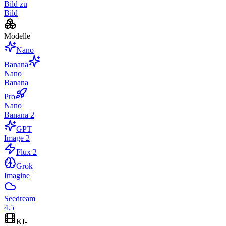
Bild zu
Bild
Modelle
Nano
Banana
Nano
Banana
Pro
Nano
Banana 2
GPT
Image 2
Flux 2
Grok
Imagine
Seedream
4.5
KI-