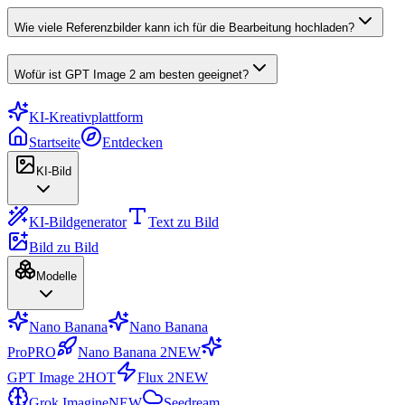
Wie viele Referenzbilder kann ich für die Bearbeitung hochladen?
Wofür ist GPT Image 2 am besten geeignet?
KI-Kreativplattform
Startseite
Entdecken
KI-Bild
KI-Bildgenerator
Text zu Bild
Bild zu Bild
Modelle
Nano Banana
Nano Banana
Pro
PRO
Nano Banana 2
NEW
GPT Image 2
HOT
Flux 2
NEW
Grok Imagine
NEW
Seedream