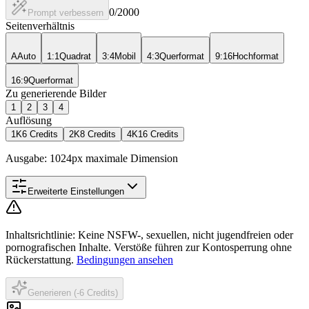
0
/2000
Prompt verbessern
Seitenverhältnis
A
Auto
1:1
Quadrat
3:4
Mobil
4:3
Querformat
9:16
Hochformat
16:9
Querformat
Zu generierende Bilder
1
2
3
4
Auflösung
1K
6 Credits
2K
8 Credits
4K
16 Credits
Ausgabe: 1024px maximale Dimension
Erweiterte Einstellungen
Inhaltsrichtlinie
:
Keine NSFW-, sexuellen, nicht jugendfreien oder
pornografischen Inhalte. Verstöße führen zur Kontosperrung ohne
Rückerstattung.
Bedingungen ansehen
Generieren (-6 Credits)