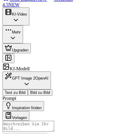
4.5
NEW
KI-Video
Mehr
Upgraden
KI-Modell
GPT Image 2
OpenAI
Text zu Bild
Bild zu Bild
Prompt
Inspiration finden
Vorlagen