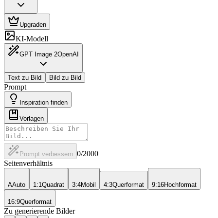
Upgraden
KI-Modell
GPT Image 2
OpenAI
Text zu Bild
Bild zu Bild
Prompt
Inspiration finden
Vorlagen
0
/2000
Prompt verbessern
Seitenverhältnis
A
Auto
1:1
Quadrat
3:4
Mobil
4:3
Querformat
9:16
Hochformat
16:9
Querformat
Zu generierende Bilder