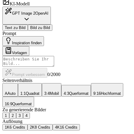
KI-Modell
GPT Image 2
OpenAI
Text zu Bild
Bild zu Bild
Prompt
Inspiration finden
Vorlagen
0
/2000
Prompt verbessern
Seitenverhältnis
A
Auto
1:1
Quadrat
3:4
Mobil
4:3
Querformat
9:16
Hochformat
16:9
Querformat
Zu generierende Bilder
1
2
3
4
Auflösung
1K
6 Credits
2K
8 Credits
4K
16 Credits