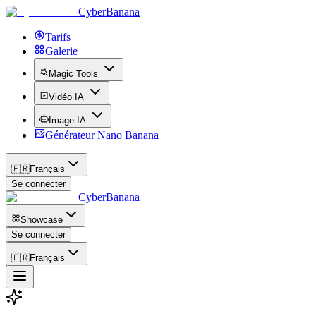
CyberBanana
Tarifs
Galerie
Magic Tools
Vidéo IA
Image IA
Générateur Nano Banana
🇫🇷
Français
Se connecter
CyberBanana
Showcase
Se connecter
🇫🇷
Français