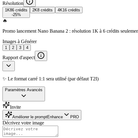
Résolution
1K
8
6 crédits
2K
8 crédits
4K
16 crédits
-25%
🔥
Promo lancement Nano Banana 2 : résolution 1K à 6 crédits seulemen
Images à Générer
1
2
3
4
Rapport d'aspect
✨ Le format carré 1:1 sera utilisé (par défaut T2I)
Paramètres Avancés
Invite
Améliorer le prompt
Enhance
PRO
Décrivez votre image