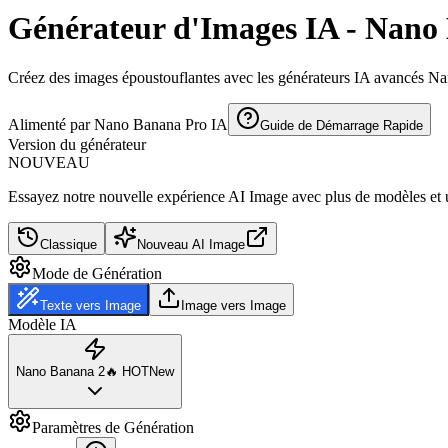
Générateur d'Images IA - Nan
Créez des images époustouflantes avec les générateurs IA avancés 
Alimenté par Nano Banana Pro IA
Guide de Démarrage Rapide
Version du générateur
NOUVEAU
Essayez notre nouvelle expérience AI Image avec plus de modèles et u
Classique
Nouveau AI Image
Mode de Génération
Texte vers Image
Image vers Image
Modèle IA
Nano Banana 2
🔥
HOT
New
Paramètres de Génération