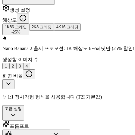
생성 설정
해상도
1K
8
6 크레딧
2K
8 크레딧
4K
16 크레딧
-25%
🔥
Nano Banana 2 출시 프로모션: 1K 해상도 6크레딧만 (25% 할인!
생성할 이미지 수
1
2
3
4
화면 비율
✨ 1:1 정사각형 형식을 사용합니다 (T2I 기본값)
고급 설정
프롬프트