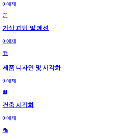
0
예제
👗
가상 피팅 및 패션
0
예제
🏗️
제품 디자인 및 시각화
0
예제
🏢
건축 시각화
0
예제
🎭