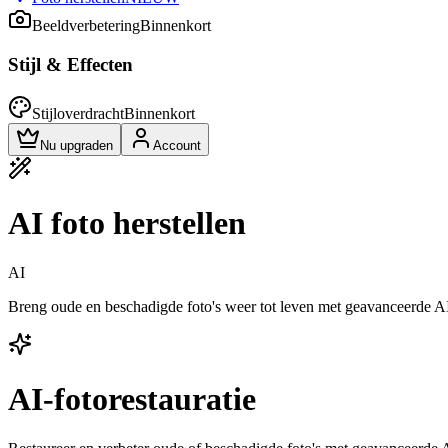
Beeldverbetering
Binnenkort
Stijl & Effecten
Stijloverdracht
Binnenkort
Nu upgraden
Account
AI foto herstellen
AI
Breng oude en beschadigde foto's weer tot leven met geavanceerde AI.
AI-fotorestauratie