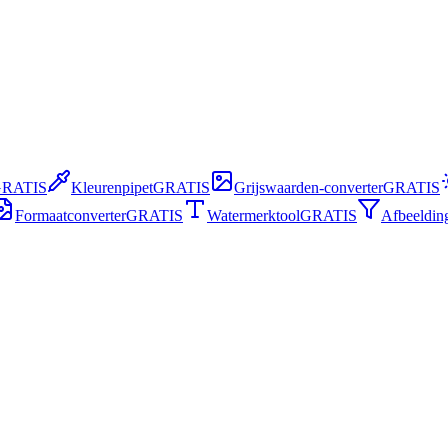
RATIS
Kleurenpipet
GRATIS
Grijswaarden-converter
GRATIS
Formaatconverter
GRATIS
Watermerktool
GRATIS
Afbeelding