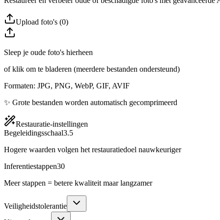
Restaureer en verbeter oude of beschadigde foto's met geavanceerde 
Upload foto's (0)
Sleep je oude foto's hierheen
of klik om te bladeren (meerdere bestanden ondersteund)
Formaten: JPG, PNG, WebP, GIF, AVIF
✨ Grote bestanden worden automatisch gecomprimeerd
Restauratie-instellingen
Begeleidingsschaal
3.5
Hogere waarden volgen het restauratiedoel nauwkeuriger
Inferentiestappen
30
Meer stappen = betere kwaliteit maar langzamer
Veiligheidstolerantie