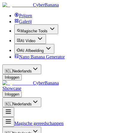
CyberBanana
Prijzen
Galerij
Magische Tools
AI Video
AI Afbeelding
Nano Banana Generator
🇳🇱
Nederlands
Inloggen
CyberBanana
Showcase
Inloggen
🇳🇱
Nederlands
Magische gereedschappen