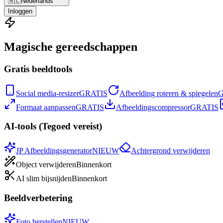
🇳🇱
Nederlands
Inloggen
Magische gereedschappen
Gratis beeldtools
Social media-resizer
GRATIS
Afbeelding roteren & spiegelen
G
Formaat aanpassen
GRATIS
Afbeeldingscompressor
GRATIS
AI-tools (Tegoed vereist)
JP Afbeeldingsgenerator
NIEUW
Achtergrond verwijderen
Object verwijderen
Binnenkort
AI slim bijsnijden
Binnenkort
Beeldverbetering
Foto herstellen
NIEUW