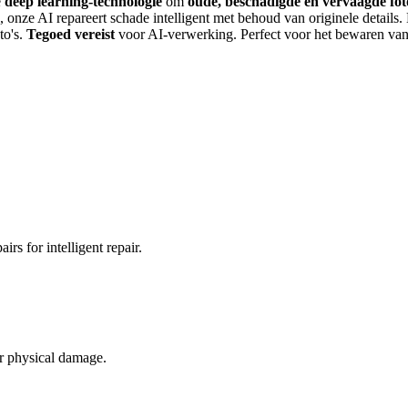
e
deep learning-technologie
om
oude, beschadigde en vervaagde foto
, onze AI repareert schade intelligent met behoud van originele details.
to's.
Tegoed vereist
voor AI-verwerking. Perfect voor het bewaren van f
rs for intelligent repair.
er physical damage.