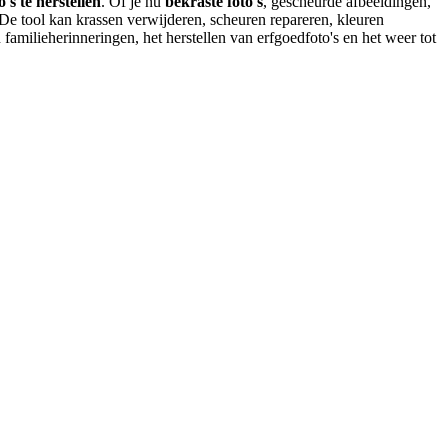
's te herstellen
. Of je nu
bekraste foto's
, gescheurde afbeeldingen,
 De tool kan krassen verwijderen, scheuren repareren, kleuren
amilieherinneringen, het herstellen van erfgoedfoto's en het weer tot