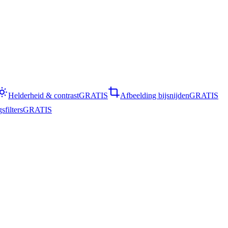
Helderheid & contrast
GRATIS
Afbeelding bijsnijden
GRATIS
sfilters
GRATIS