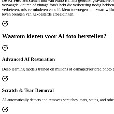
De
AI Foto Herstellen
-tool van Nano Banana gebruikt geavanceerd
vervaagde kleuren of vintage foto's hebt die verbetering nodig hebben
verbeteren, ruis verminderen en zelfs kleur toevoegen aan zwart-witfo
leven brengen van gekoesterde afbeeldingen.
Waarom kiezen voor AI foto herstellen?
Advanced AI Restoration
Deep learning models trained on millions of damaged/restored photo pai
Scratch & Tear Removal
AI automatically detects and removes scratches, tears, stains, and oth