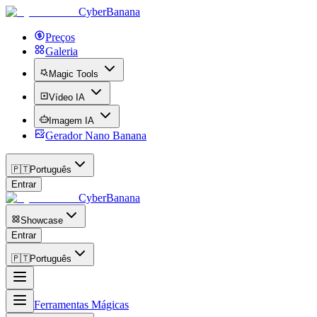
CyberBanana
Preços
Galeria
Magic Tools
Vídeo IA
Imagem IA
Gerador Nano Banana
🇵🇹
Português
Entrar
CyberBanana
Showcase
Entrar
🇵🇹
Português
Ferramentas Mágicas