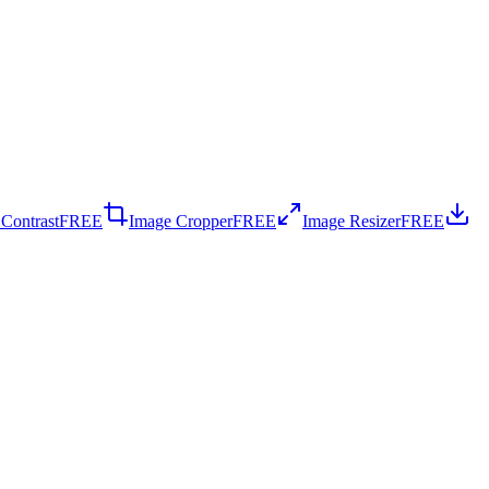
 Contrast
FREE
Image Cropper
FREE
Image Resizer
FREE