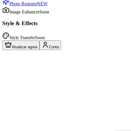
Photo Restorer
NEW
Image Enhancer
Soon
Style & Effects
Style Transfer
Soon
Atualizar agora
Conta