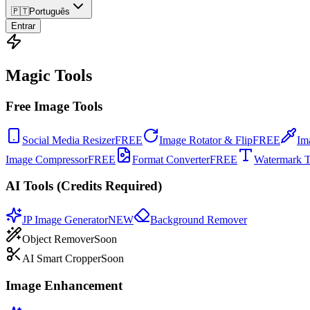
🇵🇹
Português
Entrar
Magic Tools
Free Image Tools
Social Media Resizer
FREE
Image Rotator & Flip
FREE
Im
Image Compressor
FREE
Format Converter
FREE
Watermark T
AI Tools (Credits Required)
JP Image Generator
NEW
Background Remover
Object Remover
Soon
AI Smart Cropper
Soon
Image Enhancement