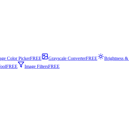
age Color Picker
FREE
Grayscale Converter
FREE
Brightness &
ool
FREE
Image Filters
FREE