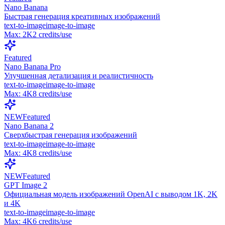
Nano Banana
Быстрая генерация креативных изображений
text-to-image
image-to-image
Max:
2K
2
credits/use
Featured
Nano Banana Pro
Улучшенная детализация и реалистичность
text-to-image
image-to-image
Max:
4K
8
credits/use
NEW
Featured
Nano Banana 2
Сверхбыстрая генерация изображений
text-to-image
image-to-image
Max:
4K
8
credits/use
NEW
Featured
GPT Image 2
Официальная модель изображений OpenAI с выводом 1K, 2K
и 4K
text-to-image
image-to-image
Max:
4K
6
credits/use