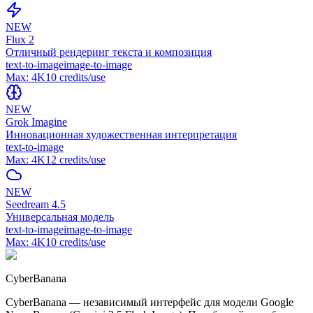
NEW
Flux 2
Отличный рендеринг текста и композиция
text-to-image
image-to-image
Max:
4K
10
credits/use
NEW
Grok Imagine
Инновационная художественная интерпретация
text-to-image
Max:
4K
12
credits/use
NEW
Seedream 4.5
Универсальная модель
text-to-image
image-to-image
Max:
4K
10
credits/use
CyberBanana
CyberBanana — независимый интерфейс для модели Google