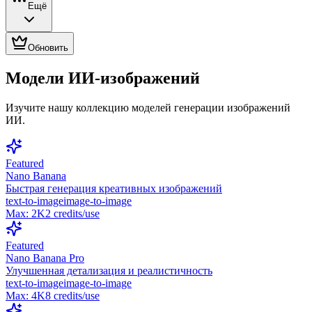
Ещё
Обновить
Модели ИИ-изображений
Изучите нашу коллекцию моделей генерации изображений
ИИ.
Featured
Nano Banana
Быстрая генерация креативных изображений
text-to-image
image-to-image
Max:
2K
2
credits/use
Featured
Nano Banana Pro
Улучшенная детализация и реалистичность
text-to-image
image-to-image
Max:
4K
8
credits/use