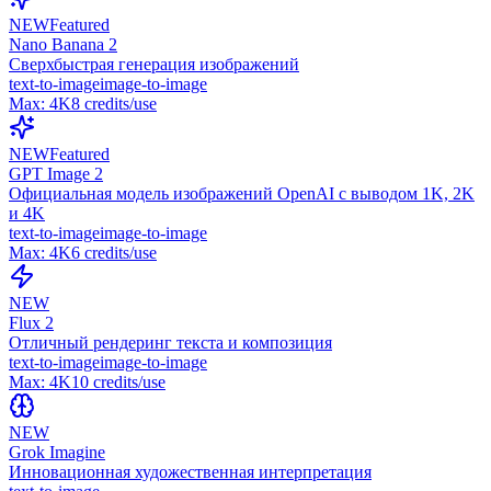
NEW
Featured
Nano Banana 2
Сверхбыстрая генерация изображений
text-to-image
image-to-image
Max:
4K
8
credits/use
NEW
Featured
GPT Image 2
Официальная модель изображений OpenAI с выводом 1K, 2K
и 4K
text-to-image
image-to-image
Max:
4K
6
credits/use
NEW
Flux 2
Отличный рендеринг текста и композиция
text-to-image
image-to-image
Max:
4K
10
credits/use
NEW
Grok Imagine
Инновационная художественная интерпретация