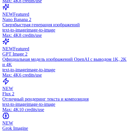
Max:
4K
8
credits/use
NEW
Featured
Nano Banana 2
Сверхбыстрая генерация изображений
text-to-image
image-to-image
Max:
4K
8
credits/use
NEW
Featured
GPT Image 2
Официальная модель изображений OpenAI с выводом 1K, 2K
и 4K
text-to-image
image-to-image
Max:
4K
6
credits/use
NEW
Flux 2
Отличный рендеринг текста и композиция
text-to-image
image-to-image
Max:
4K
10
credits/use
NEW
Grok Imagine