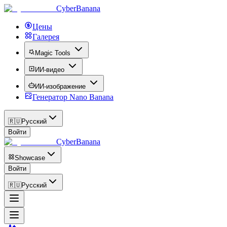
CyberBanana
Цены
Галерея
Magic Tools
ИИ-видео
ИИ-изображение
Генератор Nano Banana
🇷🇺
Русский
Войти
CyberBanana
Showcase
Войти
🇷🇺
Русский