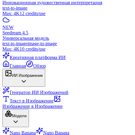
Инновационная художественная интерпретация
text-to-image
Max:
4K
12
credits/use
NEW
Seedream 4.5
Универсальная модель
text-to-image
image-to-image
Max:
4K
10
credits/use
Креативная платформа ИИ
Главная
Обзор
ИИ Изображение
Генератор ИИ Изображений
Текст в Изображение
Изображение в Изображение
Модели
Nano Banana
Nano Banana