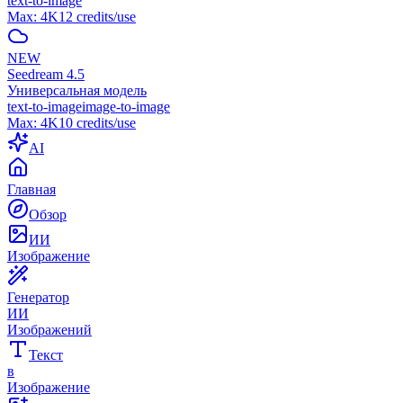
text-to-image
Max:
4K
12
credits/use
NEW
Seedream 4.5
Универсальная модель
text-to-image
image-to-image
Max:
4K
10
credits/use
AI
Главная
Обзор
ИИ
Изображение
Генератор
ИИ
Изображений
Текст
в
Изображение