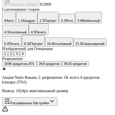
0
/2000
Улучшить Промпт
Соотношение сторон
A
Авто
1:1
Квадрат
2:3
Портрет
3:2
Фото
3:4
Мобильный
4:3
Альбомный
4:5
Печать
5:4
Печать
9:16
Портрет
16:9
Альбомный
21:9
Сверхширокий
Изображений для Генерации
1
2
3
4
Разрешение
1K
8
6 кредитов
-25%
2K
8 кредитов
4K
16 кредитов
🔥
Акция Nano Banana 2: разрешение 1K всего 6 кредитов
(скидка 25%!)
Вывод: 1024px максимальный размер
Расширенные Настройки