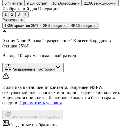
5:4
Печать
9:16
Портрет
16:9
Альбомный
21:9
Сверхширокий
Изображений для Генерации
1
2
3
4
Разрешение
1K
8
6 кредитов
-25%
2K
8 кредитов
4K
16 кредитов
🔥
Акция Nano Banana 2: разрешение 1K всего 6 кредитов
(скидка 25%!)
Вывод: 1024px максимальный размер
Расширенные Настройки
Политика в отношении контента
:
Запрещён NSFW,
сексуальный, для взрослых или порнографический контент.
Нарушения приводят к блокировке аккаунта без возврата
средств.
Просмотреть условия
Сгенерировать (-6 кредитов)
Созданные изображения