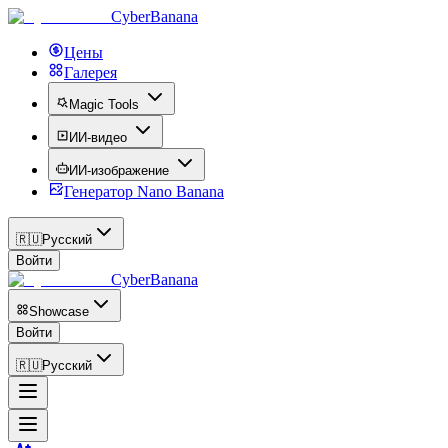
CyberBanana
Цены
Галерея
Magic Tools
ИИ-видео
ИИ-изображение
Генератор Nano Banana
🇷🇺
Русский
Войти
CyberBanana
Showcase
Войти
🇷🇺
Русский