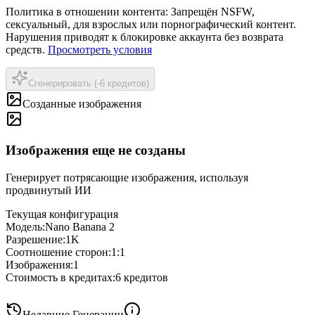
Политика в отношении контента
:
Запрещён NSFW,
сексуальный, для взрослых или порнографический контент.
Нарушения приводят к блокировке аккаунта без возврата
средств.
Просмотреть условия
Сгенерировать (-6 кредитов)
Созданные изображения
Изображения еще не созданы
Генерирует потрясающие изображения, используя
продвинутый ИИ
Текущая конфигурация
Модель
:
Nano Banana 2
Разрешение
:
1K
Соотношение сторон
:
1:1
Изображения
:
1
Стоимость в кредитах
:
6
кредитов
Недавние Генерации