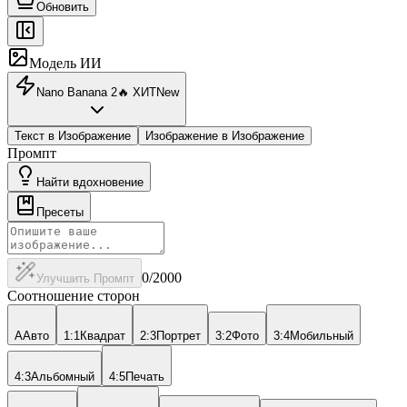
Обновить
Модель ИИ
Nano Banana 2
🔥
ХИТ
New
Текст в Изображение
Изображение в Изображение
Промпт
Найти вдохновение
Пресеты
0
/2000
Улучшить Промпт
Соотношение сторон
A
Авто
1:1
Квадрат
2:3
Портрет
3:2
Фото
3:4
Мобильный
4:3
Альбомный
4:5
Печать