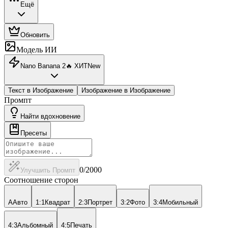
Ещё
Обновить
Модель ИИ
Nano Banana 2
🔥
ХИТ
New
Текст в Изображение
Изображение в Изображение
Промпт
Найти вдохновение
Пресеты
0
/2000
Улучшить Промпт
Соотношение сторон
A
Авто
1:1
Квадрат
2:3
Портрет
3:2
Фото
3:4
Мобильный
4:3
Альбомный
4:5
Печать