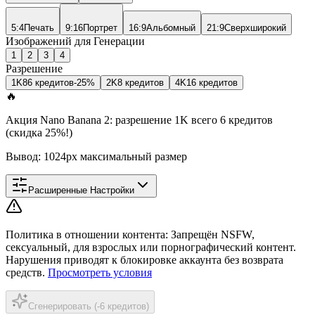
5:4
Печать
9:16
Портрет
16:9
Альбомный
21:9
Сверхширокий
Изображений для Генерации
1
2
3
4
Разрешение
1K
8
6 кредитов
-25%
2K
8 кредитов
4K
16 кредитов
🔥
Акция Nano Banana 2: разрешение 1K всего 6 кредитов
(скидка 25%!)
Вывод: 1024px максимальный размер
Расширенные Настройки
Политика в отношении контента
:
Запрещён NSFW,
сексуальный, для взрослых или порнографический контент.
Нарушения приводят к блокировке аккаунта без возврата
средств.
Просмотреть условия
Сгенерировать (-6 кредитов)