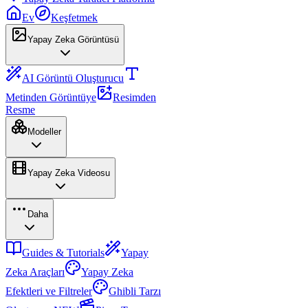
Ev
Keşfetmek
Yapay Zeka Görüntüsü
AI Görüntü Oluşturucu
Metinden Görüntüye
Resimden
Resme
Modeller
Yapay Zeka Videosu
Daha
Guides & Tutorials
Yapay
Zeka Araçları
Yapay Zeka
Efektleri ve Filtreler
Ghibli Tarzı