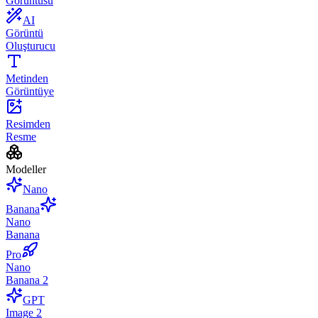
Görüntüsü
AI
Görüntü
Oluşturucu
Metinden
Görüntüye
Resimden
Resme
Modeller
Nano
Banana
Nano
Banana
Pro
Nano
Banana 2
GPT
Image 2