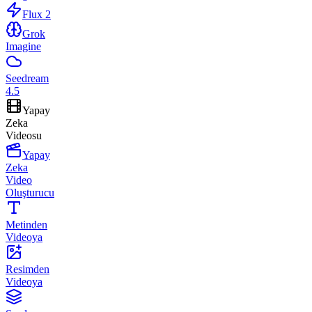
Flux 2
Grok
Imagine
Seedream
4.5
Yapay
Zeka
Videosu
Yapay
Zeka
Video
Oluşturucu
Metinden
Videoya
Resimden
Videoya