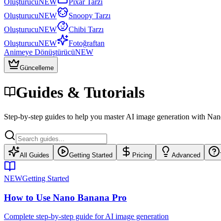
Oluşturucu
NEW
Pixar Tarzı
Oluşturucu
NEW
Snoopy Tarzı
Oluşturucu
NEW
Chibi Tarzı
Oluşturucu
NEW
Fotoğraftan
Animeye Dönüştürücü
NEW
Güncelleme
Guides & Tutorials
Step-by-step guides to help you master AI image generation with Na
All Guides
Getting Started
Pricing
Advanced
NEW
Getting Started
How to Use Nano Banana Pro
Complete step-by-step guide for AI image generation