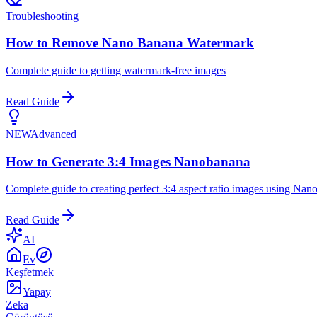
Troubleshooting
How to Remove Nano Banana Watermark
Complete guide to getting watermark-free images
Read Guide
NEW
Advanced
How to Generate 3:4 Images Nanobanana
Complete guide to creating perfect 3:4 aspect ratio images using Na
Read Guide
AI
Ev
Keşfetmek
Yapay
Zeka