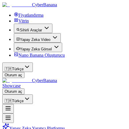
CyberBanana
Fiyatlandırma
Vitrin
Sihirli Araçlar
Yapay Zeka Video
Yapay Zeka Görsel
Nano Banana Oluşturucu
🇹🇷
Türkçe
Oturum aç
CyberBanana
Showcase
Oturum aç
🇹🇷
Türkçe
Yapay Zeka Yaratıcı Platformu