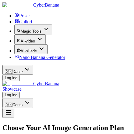
CyberBanana
Priser
Galleri
Magic Tools
AI-video
AI-billede
Nano Banana Generator
🇩🇰
Dansk
Log ind
CyberBanana
Showcase
Log ind
🇩🇰
Dansk
Choose Your AI Image Generation Plan