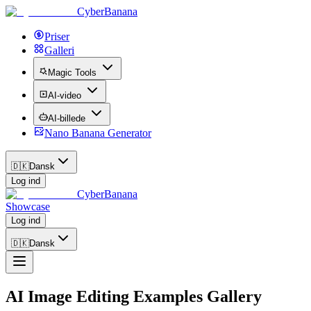
CyberBanana
Priser
Galleri
Magic Tools
AI-video
AI-billede
Nano Banana Generator
🇩🇰
Dansk
Log ind
CyberBanana
Showcase
Log ind
🇩🇰
Dansk
AI Image Editing Examples Gallery