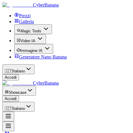
CyberBanana
Prezzi
Galleria
Magic Tools
Video IA
Immagine IA
Generatore Nano Banana
🇮🇹
Italiano
Accedi
CyberBanana
Showcase
Accedi
🇮🇹
Italiano