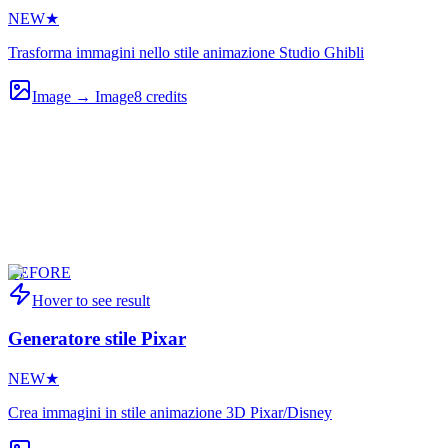
NEW
★
Trasforma immagini nello stile animazione Studio Ghibli
Image → Image
8
credits
BEFORE
Hover to see result
Generatore stile Pixar
NEW
★
Crea immagini in stile animazione 3D Pixar/Disney