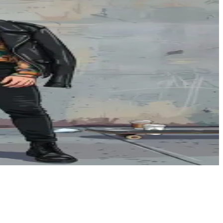
AFTER
Convertitore foto in anime
Converti foto in stile anime
credits/use
8
Try Now