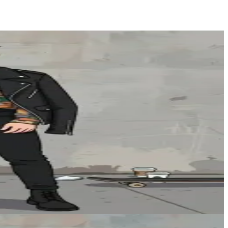
Crea illustrazioni in stile fumetto Peanuts
Try Now
AFTER
Generatore stile Chibi
Crea adorabili personaggi chibi
credits/use
8
Try Now