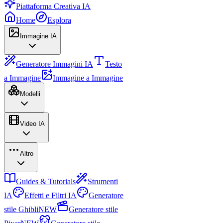
Piattaforma Creativa IA
Home
Esplora
Immagine IA
Generatore Immagini IA
Testo
a Immagine
Immagine a Immagine
Modelli
Video IA
Altro
Guides & Tutorials
Strumenti
IA
Effetti e Filtri IA
Generatore
stile Ghibli
NEW
Generatore stile