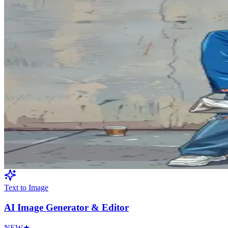
Hover to see result
Convertitore foto in anime
NEW
★
Converti foto in stile anime
Image → Image
8
credits
Text to Image
AI Image Generator & Editor
NEW
★