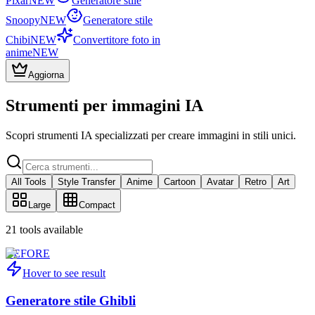
Pixar
NEW
Generatore stile
Snoopy
NEW
Generatore stile
Chibi
NEW
Convertitore foto in
anime
NEW
Aggiorna
Strumenti per immagini IA
Scopri strumenti IA specializzati per creare immagini in stili unici.
All Tools
Style Transfer
Anime
Cartoon
Avatar
Retro
Art
Large
Compact
21
tools
available
BEFORE
Hover to see result
Generatore stile Ghibli