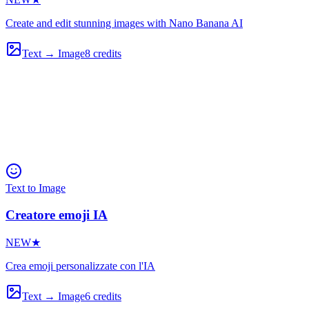
Create and edit stunning images with Nano Banana AI
Text → Image
8
credits
Text to Image
Creatore emoji IA
NEW
★
Crea emoji personalizzate con l'IA
Text → Image
6
credits