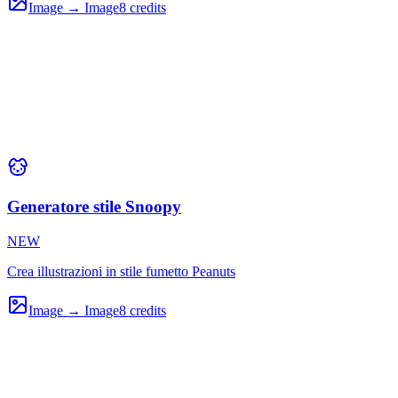
Image → Image
8
credits
Generatore stile Snoopy
NEW
Crea illustrazioni in stile fumetto Peanuts
Image → Image
8
credits