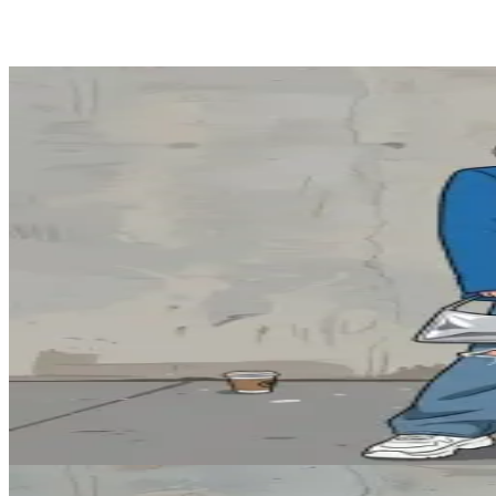
BEFORE
Hover to see result
Generatore stile Chibi
NEW
★
Crea adorabili personaggi chibi
Image → Image
8
credits
BEFORE