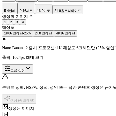
5:4
인쇄
9:16
세로
16:9
가로
21:9
울트라와이드
생성할 이미지 수
1
2
3
4
해상도
1K
8
6 크레딧
-25%
2K
8 크레딧
4K
16 크레딧
🔥
Nano Banana 2 출시 프로모션: 1K 해상도 6크레딧만 (25% 할인!
출력: 1024px 최대 크기
고급 설정
콘텐츠 정책
:
NSFW, 성적, 성인 또는 음란 콘텐츠 생성은 금지
생성 (-6 크레딧)
생성된 이미지