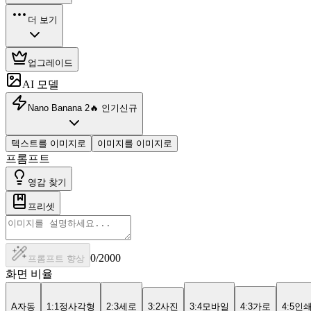
더 보기
업그레이드
AI 모델
Nano Banana 2
🔥
인기
신규
텍스트를 이미지로
이미지를 이미지로
프롬프트
영감 찾기
프리셋
0
/2000
프롬프트 향상
화면 비율
A
자동
1:1
정사각형
2:3
세로
3:2
사진
3:4
모바일
4:3
가로
4:5
인